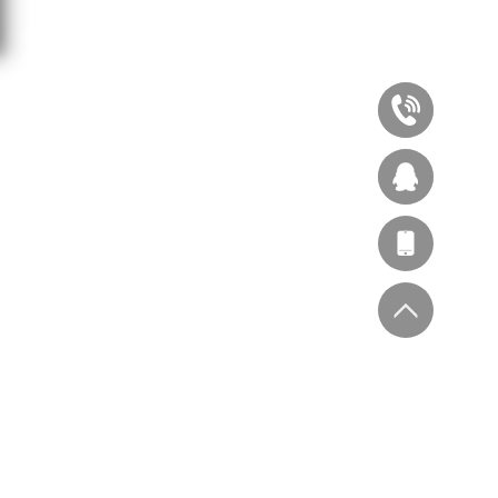
020-
87545929
西
林办公
客服