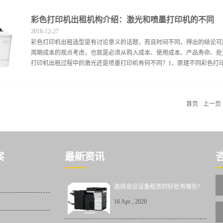
司每年需要印刷的文件数量超越五万份，如果前往专业的印刷机构进行印
彩色打印机出租机构介绍：激光和喷墨打印机的不同
司遭遇的问题，通过租用相关设备置于公司内部，需要文书复印时直接前
2018
-
12
-
27
意义上宣告着图像社会的来临，不可否认，在社会的进步及发展过程里，
彩色打印机出租选型是有讨论意义的话题，而且时间不同，得出的结论可
拍一番，更喜爱将拍摄的照片打印下来，装饰在自己的房间或是桌面。彩
周期成本的观点考虑，也就是必须从购入成本、使用成本、产品寿命、处
的乐趣。第三：扫描储备信息提供彩色复印机出租的相关服务，不仅能够
打印机出租过程中的激光还是喷墨打印机有何不同？1、原理不同彩色打印
的便利。由于设备采用现代扫描的相关技术，能够短时间内较高效率的实
之，作为现代高新技术产业里冉冉升起的新星，彩色复印机出租所占据的市
原理不同，激光打印机的原理是利用激光扫描成像技术，使成像鼓充电带
首页
上一页
热成像的打印过程。而喷墨打印机的原理是通过数字电路控制打印喷头点
租公司的打印机的主要依据，或者如何判断合适打印机的选择。从使用角
打印成本，打印格式，更换打印耗材的便利性和环境保护。打印机打印速
度，一般可分为三类：低速打印机、中速打印机、高速打印机。多年前，
载需要数千页和数十页的喷墨打印机此外，激光打印机可以实现自动双面
案
最新资讯
色打印机出租机构从原理和使用的角度两方面讲述激光和喷墨打印机的不同
选择会议设备租赁的好处有哪些?
16
Apr
,
2020