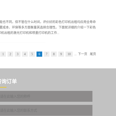
制，耗费的人力财力都比较大。彩色复印机出租便能够有效解决这些公
往，省时又省力。第二：照片彩印照相机与智能手机的快速普及在某种
图像的确指引着时尚与文明的前进方向。年轻群体，不仅喜欢时不时自
能也不同，但不管在什么时间，评价好的彩色打印机出租均应用全寿命
色复印机出租为这些年轻人提供了较大便利，随拍随印，享受拍摄带来
置成本、环保等多方面衡量其选择合理性。下面就详细的介绍一下彩色
有效解决影印领域的问题，更能为文本信息的数位化、电子化带来极大
机出租的激光打印机和喷墨打印机的工作...
现信息的电子转化工作，为现代人的工作发展提供了便捷方式。总而言
场比重不断拓展，逐渐演变...
上静电后吸引碳粉，同时加热辊加热纸张把碳粉熔在纸张里面从而完成
1
2
3
4
5
6
7
8
9
10
...
下一页
尾页
阵喷射打印墨水完成打印过程。2、使用角度不同讨论选择彩色打印机出
度判断打印机是否合适的主要依据是打印速度，打印效果（质量）），
度通常按每分钟页数（PPM）计算。根据彩色打印机出租的打印输出速
喷墨打印机只在低速打印领域占有一席之地。它也不适用于每月打印负
打印，而喷墨打印机刚开始需要手动模式进行双面打印。综上所述，彩
咨询订单
。当然彩色打印机出租...