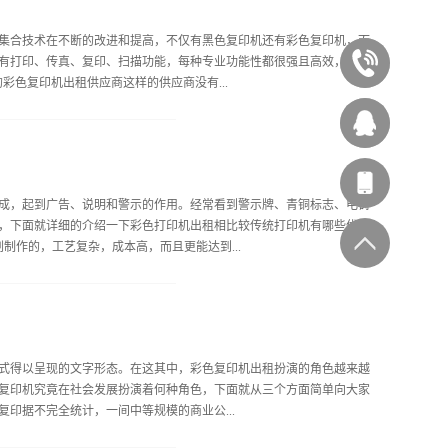
之相比。二、维护成本较低售后服务好的彩色复印机出租令使用者大加
系售后进行维保，遇到各类疑问均能及时获得解答。油墨分布均匀，色
集合技术在不断的改进和提高，不仅有黑色复印机还有彩色复印机，而
企业正常使用。三、提升工作效率彩色复印机出租让企业办事更高效，
有打印、传真、复印、扫描功能，每种专业功能性都很强且高效，那么
020-
务给予员工很大便利。其运作时噪音较低不干扰办公室员工工作，减少
彩色复印机出租供应商这样的供应商没有...
，触摸操控方便精确，不存在错漏页码的弊端，复印内容排版齐整。彩
后维保服务热情周到，免除...
87545929
西
的品牌持久度和性能优质性，确保彩色复印机租赁的复印机产品各具特
所需费用，能让消费者感受到优质的彩色复印机出租品牌和技术所带来
林办公
的彩色复印机设备，肯定先考虑所需的价位和所需的功能。要考虑实际
成，起到广告、说明和警示的作用。经常看到警示牌、青铜标志、电铸
很稳定高效的，如果贪图一时便宜，使用代用耗材，短期之内可能并不
客服
，下面就详细的介绍一下彩色打印机出租相比较传统打印机有哪些优
费可能就会消耗大量“无需”费用。以上两点就是小编在这里为大家整理
制作的，工艺复杂，成本高，而且更能达到...
备机器成色新，性能好，稳定性强，而且售后服务好的彩色复印机出租
和品牌。
识别标牌印刷生产，与传统标牌丝网印刷工艺相比，具有工艺简单、材
打印出精美的多色图案和文字等多种优化，是识别标牌打印制作程序的
量生产，同时考虑到客户对标牌图案的个性化需求。无需制版，无中间耗
式得以呈现的文字形态。在这其中，彩色复印机出租扮演的角色越来越
涂印刷涂层。彩色打印机出租可在任何材质上印刷，兼容性强，满足客
复印机究竟在社会发展扮演着何种角色，下面就从三个方面简单向大家
可满足高级酒店、会所等要求先进的现场识别标志的高质量要求；印花
印据不完全统计，一间中等规模的商业公...
标牌印刷生产的好选择。总而言之，彩色打印机出租相比较传统打印机
意义和结构，其次彩色打...