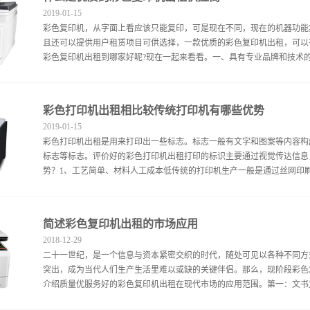
模糊的不足之处，惟妙惟肖还原逼真影像，其他竞品的画质高清度不能与
2019
-
01
-
15
赞赏，其色彩明亮复印速度快，如若机器突发故障无法使用，也可及时联
彩色复印机，从字面上看应该只能复印，可是现在不同，现在的机器功能
彩看上去非常舒服。维修途径也非常便捷，替换设备数量充足，不会影响
且还可以提供用户租赁项目可供选择，一款优质的彩色复印机出租，可以
快速复印不卡纸张，即便大量资料复印也不耽误工时，短时间完成复印任
彩色复印机出租到哪家好呢?现在一起来看看。一、具有专业品牌和技术的
复印时排放出的有害气味，不影响周边员工身体情况。机器设置模块清楚
色复印机出租色彩逼真、画面清晰度高，能为人们带来优质的复印效果，售
广泛的行业和领域追求，而是只做专业的彩色复印机，致力于彩色复印机
彩色打印机出租相比较传统打印机有哪些优势
色和专业性，可以让消费者在租赁产品后尽量降低彩色复印机的后续维修
2019
-
01
-
15
的良好使用体验。二、租赁价格合适的彩色复印机出租供应商要租赁优质
彩色打印机出租是用来打印出一些标志。标志一般有文字和图案等内容构
价格是否合适就是要物尽其用，只要使用正宗原装耗材，机器一般都还是
标志等标志。评价好的彩色打印机出租打印的标识主要通过视觉传达信息
会出现什么问题，时间久使用代用耗材会给机器带来损坏，修理费和配件
势？1、工艺简单、材料人工成本低传统的打印机生产一般是通过丝网印刷
的如何选购质量优服务好的彩色复印机出租供应商的内容。除此之外，具
的供应商也是优质的选择条件。同时彩色复印机出租还可以随意选择机型
彩色生产和销售的彩色打印机出租可以省去这个麻烦，彩色打印机出租的
简述彩色复印机出租的市场应用
料人工成本低、油墨不扩散、保证文字准确性和清晰度的好方法模式。可
2018
-
12
-
29
优选。2、兼容性强以及个性化需求多彩色打印机出租的产品可进行小批
二十一世纪，是一个信息与资本紧密交织的时代，随处可见以各种不同方
材，只需直接在标牌上打印材料即可，工艺简单，成本低，但有的材料喷
突出，成为当代人们生产生活里难以或缺的关键伴侣。那么，现阶段彩色
户对标牌材料的多种选择，精致、多色、色彩过渡完美连接，效果突出，
介绍质量优服务好的彩色复印机出租在现代市场的应用范围。第一：文书复
花纹防水、防晒、耐磨、永不褪色。彩色打印机出租的打印机是户外识别
的优势是可以使得文字可以显示成为背景和字符，形态和符号可以显示象征