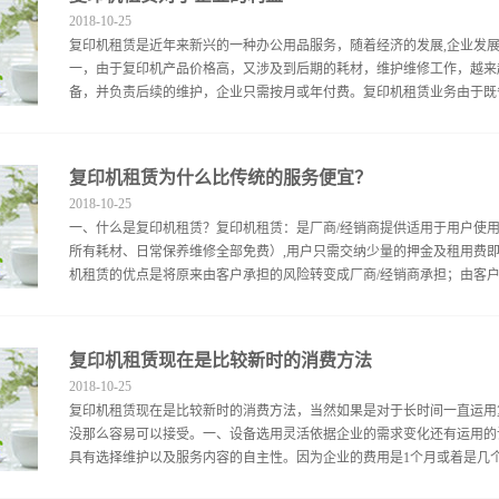
力，因会导致肿瘤的发生。经过技术改进，现在的干性显影粉中的硝基芘
2018
-
10
-
25
碳黑分散在烃溶剂中，而含有10～20个碳原子的脂肪烃有助于肿瘤的生
复印机租赁是近年来新兴的一种办公用品服务，随着经济的发展,企业发
害。 （2）无碳复印机的显影材料有很大刺激性，可以引起皮肤、眼
一，由于复印机产品价格高，又涉及到后期的耗材，维护维修工作，越来
可释放一些可能致癌的物质。 （3）在复印机工作时，因静电作用使复
备，并负责后续的维护，企业只需按月或年付费。复印机租赁业务由于既省
月，日本国立公共健康研究所公布的调查结果表明，在经常使用复印机的
图书馆的监测发现，在距复...
高的速度增长，得到了越来越多企业和广大用户的认可。尤其是在广东沿
复印机租赁为什么比传统的服务便宜？
赁、投影机租赁、打印机租赁、传真机租赁、对讲机租赁的兴起。那么复
2018
-
10
-
25
者，但到了一定年龄或一定的时间，从而导致使用缩短，宣布废弃;租赁
一、什么是复印机租赁？复印机租赁：是厂商/经销商提供适用于用户使
废。二、不应承担过时风险由于技术的快速进步，形成新的和更好地使用
所有耗材、日常保养维修全部免费）,用户只需交纳少量的押金及租用费
选择继续租用，承担风险由承租人。三、可以选择适合的模型对于买家来
机租赁的优点是将原来由客户承担的风险转变成厂商/经销商承担；由客户管
烦保持） 发生冲突。或品牌不足之处，以便更换很困难︰ 你不得不花费
量的钱，而会有没有更多，你可能会在任何时间替换笔记复印机，每月将调
商根据质量标准要求进行维护保养并主动更换零件，尽可能预防故障发生
复印机租赁现在是比较新时的消费方法
赁为什么比传统的服务便宜？答：1、及时的保养和更换配件会提高设备
2018
-
10
-
25
其他正常的配件产生的损坏。4、由于长期稳定的合作，服务商会主动降
复印机租赁现在是比较新时的消费方法，当然如果是对于长时间一直运用
予支持。问：复印机租赁每个月都要付费，为什么不自己买一台？答：购
没那么容易可以接受。一、设备选用灵活依据企业的需求变化还有运用的
是很了解，经常会产生设备使用一段时间后因种种原因而后悔，但又无可
具有选择维护以及服务内容的自主性。因为企业的费用是1个月或着是几个
了不到一周的设备已经因为降价造成损失。折旧风险：电子产品的残值与
有几千元了。欺诈风险：不法商贩会以水货冒充正品销售，将原机配件更..