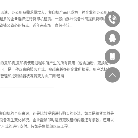
含量已大大减少，按常规方法已检测不出其致癌作用。湿性显影粉是将
长。由于所用烃类的沸点较低而易挥发，通风不良会对长期接触者产生危
展迅速，办公用品需求量增大，复印机产品已成为一种企业的办公用品之
睛、呼吸道和神经系统等方面的病症。另外，无碳复印在复印过程中也
越多的企业选择进行复印机租赁。一般由办公设备公司提供复印机设
020-
印室内具有一定的臭氧。臭氧具有很强的氧化作用。 1988年11
钱又省心的特点，近年来市场一直保持较...
地方，臭氧浓度足以危害人体。通过对一些使用复印机的办公室和公共
87545929
西
海城市，租赁行业更是异军突起。复印机租赁行业带动周边的电脑租
印机租赁有哪些好处呢？一、租用没有恐惧的老化设备过时采购︰ 购房
林办公
︰ 承租人，属性也是因为这样，客户做没有风险负担由于设备老化和报
用的复印机,复印机使用过程中所产生的所有费用（包含加粉、更换配件、
所产生的产品缩短，升级加快。买方必须承担风险的陈旧过时，如果你
客服
即可，是一种双赢的服务方式，被越来越多的企业所接受。用户选择复印
说，设备是买回原位，如果它与当前的工作负荷 （太慢影响工作，也麻
理和控制机器状况转变为由厂商/经销...
大量的时间和精力与商家谈判，但它是成功;甚至如果成功，你必须花大
整租金。这种方式...
，使设备保持良好的运行状态。 二、复印机租赁常见问题问：复印机租
的使用寿命。2、杜绝欺诈维修产生无谓的支出。3、避免假耗材零配件对
低利润率，以求得彼此的双赢。5、厂家授权的正规维修中心，厂家会给
复印机的企业来说，还是比较提倡进行购买的办法，如果是租赁显然是
买设备存在以下风险：选型风险：由于购买人员对设备的品牌、功能不
设备发生变化状况，企业能够即时进行更改租约内容还有条款，还可以
奈何。降价风险：电子产品会根据市场经常会做出降价调整，结果刚买
月式的进行支付。假如是售楼部以及工程...
市场不成正比例。经常是财务报表上的资产残值为2万，市场的价值却只
.