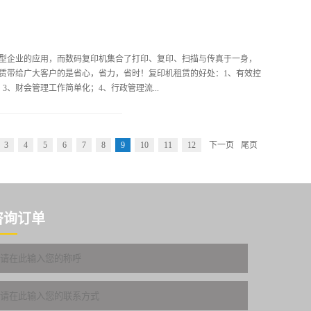
够为企业节约超过50%的打印以及打印的费用。三、提升企业形象 自动
大大提升日常工作效率，还可以有效提升企业内部形象。四、降低使用风
成本居高不下、维修被宰、后期服务不及时等风险。五、量化使用成本
型企业的应用，而数码复印机集合了打印、复印、扫描与传真于一身，
费用，例如消耗材料维修等，也不需要为设备报废而去担心。如果你的
赁带给广大客户的是省心，省力，省时！复印机租赁的好处：1、有效控
备特征以及数量，具体的租金以及结算方法，特别条款的约定等，这样
、财会管理工作简单化；4、行政管理流...
够减少所得税。七、降低企业负债 租赁复印机这是属于传统性，操作性的
大的企业...
保正常运行，提高工作效率；6、提高工作效益，节约时间。广州西林办
3
4
5
6
7
8
9
10
11
12
下一页
尾页
方案，我们承诺为你节省输出成本30%！连续多年荣获东芝、理光、柯
师，免费24小时为您提供上门服务！如果您的企业有复印机租赁需求，请
们期待着与您的合作。版权所有：http://www.Xilinoa.com.cn/（西林办
咨询订单