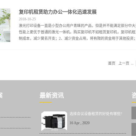
等短期运用，短期租赁能够为企业节约不少的费用。二、节约办公费用 能
复印机租赁助力办公一体化迅速发展
输稿、电子分页、高速打印、四个纸盒……价值超过3万一台！不但可以
2018
-
10
-
25
险复印机租赁可以从根本上避免诸如机器频繁故障、耗材以次充好、维护
激光打印设备一直是小型办公用户青睐的产品，但是并不能满足部分中大
除了依照约定的单价进行支付租金以及自备打印纸之外，并不承担其它的
性能上更优于普通的激光一体机。购买复印机不如租赁复印机，复印机租
办公室很大，设备运用率非常高，租约能够帮你设定出一个方案，包括设
制成本，减少莫名开支；2、减少资金占用，将有限的资金用于其他投资；3
可以使你们的成本更加细化，准确。六、企业合理免税 租金支付费用能
租赁办法它不相似融资租赁，并不具有认定为长期的进行负债。对于规模比较
程简单化，办公效率提高；5、全包租赁有保障，先享受后付款。设备确
首页
上一页
...
公设备有限公司，10多年行业经验，为您量身定制复印机采购方案和服务
尼卡美能达等品牌数码复合机代理和金牌维修认证，10多名5星认证工程
致电02087545929，2881630378@QQ.com，您的满意是我们努力的方向，我
公）（转载请注明出处）
案
最新资讯
选择会议设备租赁的好处有哪些?
16
Apr
,
2020