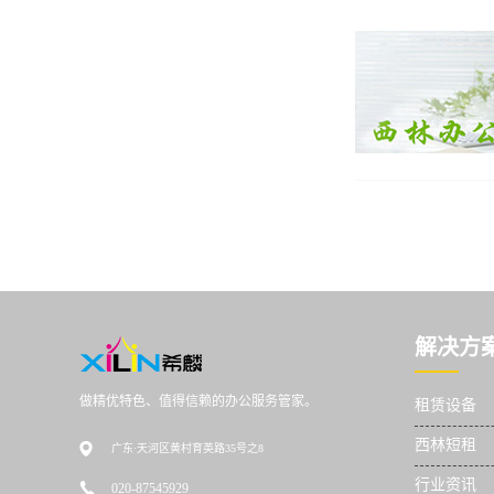
解决方
做精优特色、值得信赖的办公服务管家。
租赁设备
西林短租
广东·天河区黄村育英路35号之8
行业资讯
020-87545929