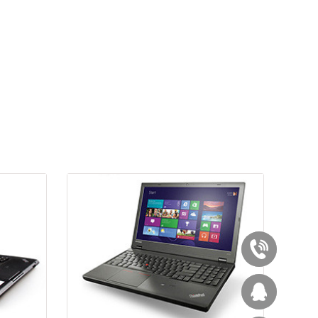
020-
87545929
西