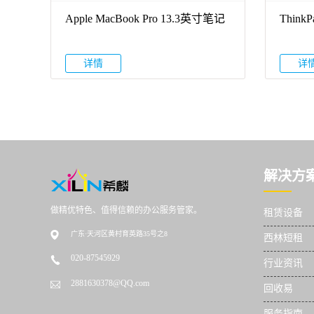
Apple MacBook Pro 13.3英寸笔记
Thin
本电脑
详情
详
解决方
做精优特色、值得信赖的办公服务管家。
租赁设备
广东·天河区黄村育英路35号之8
西林短租
020-87545929
行业资讯
2881630378@QQ.com
回收易
服务指南