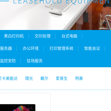
黑白打印机
文印处理
台式电脑
服务器
办公环境
打印管理系统
智能会议
监控安防
驻场服务
尼卡美能达
理光
戴尔
爱普生
明基