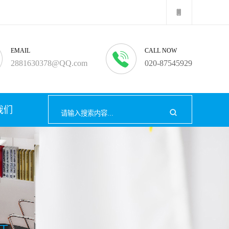
EMAIL
CALL NOW
2881630378@QQ.com
020-87545929
我们