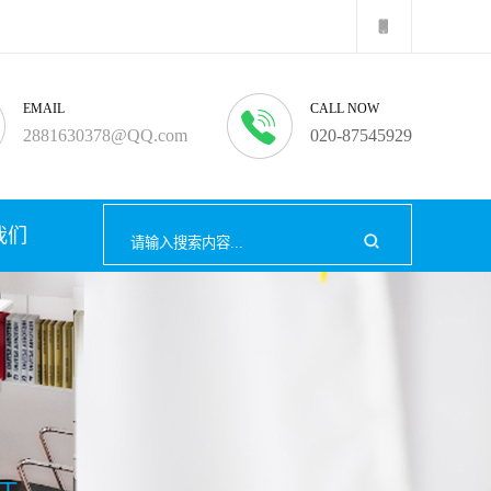
EMAIL
CALL NOW
2881630378@QQ.com
020-87545929
我们