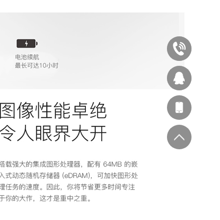
020-
87545929
西
林办公
客服