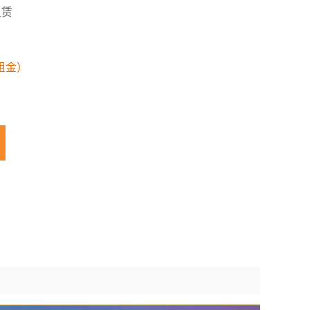
租赁
）
月租金）