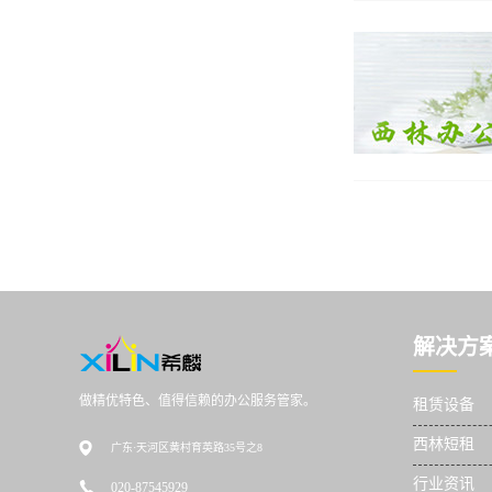
解决方
做精优特色、值得信赖的办公服务管家。
租赁设备
西林短租
广东·天河区黄村育英路35号之8
行业资讯
020-87545929