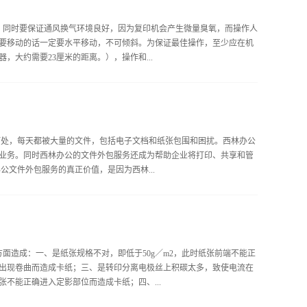
很难开展的。二手打印机租赁在很早之间便有，很多商家以区域为经营
很难开展共享模式的主要原因之一。二手打印机商家中也有少许大型企
，同时要保证通风换气环境良好，因为复印机会产生微量臭氧，而操作人
市都不能涉及到，有时候这些不能涉及业务的城市更需要二手打印机租
要移动的话一定要水平移动，不可倾斜。为保证最佳操作，至少应在机
租赁共享很难做起来。前文我们谈到了二手打印机租赁共享很难做起
，大约需要23厘米的距离。），操作和...
印机租赁共享现阶段是一个很有发展前景的市场，我国每年淘汰下来的
下来的设备合理利用，能...
20-240V、50Hz、15A。 3、每天早晨上班后，要打开复印机预热
洁、无划痕、不能有涂改液、手指印之类的斑点，不然的话会影响复印效
中一定要在盖好上面的挡版，以减少强光对眼睛的刺激。 6、如果需要复
处，每天都被大量的文件，包括电子文档和纸张包围和困扰。西林办公
ure 墨盒）性能的复印机。这样，可以消除由于装订不平整而产生的复印阴
业务。同时西林办公的文件外包服务还成为帮助企业将打印、共享和管
进入了灰尘。此时，您需要对复印机进行专业的清洁。 8、当复印机面版
文件外包服务的真正价值，是因为西林...
成复印机...
提高生产力，并且降低整体拥有成本。 我们的优势在于能为客户提供
您都能切身感受到西林办公文件解决方案所能带来的巨大变化。 对企
制成成产使用手册之类的文件，从而有效提高企业的文件成产能力和文
面造成：一、是纸张规格不对，即低于50g／m2，此时纸张前端不能正
险、电信、银行和数字出版等行业而言，市场竞争日益激烈的今天，如
出现卷曲而造成卡纸；三、是转印分离电极丝上积碳太多，致使电流在
的询问，提高客户满意度，从而提高企业竞争优势。 你可以与西林办
不能正确进入定影部位而造成卡纸；四、...
的效果，由专家为您提出量身定制的解决方案，从专业的角度出发为您