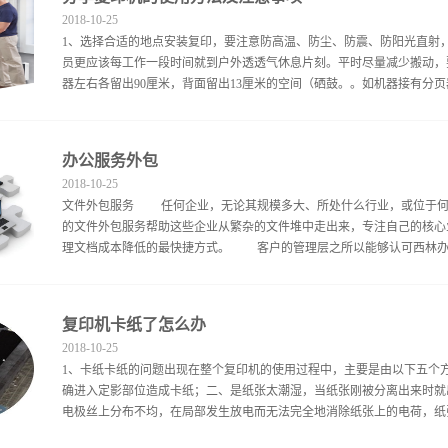
展，另外都是小本经营，资金方面也都有限，面对二手打印机租赁共享是
2018
-
10
-
25
规模，但凡超出这个规模便无法开展租赁业务，业务规模区域太小，也是
1、选择合适的地点安装复印，要注意防高温、防尘、防震、防阳光直射
业，业务范围也很广，但都比较集中于少部分发达一二线城市，有很多城
员更应该每工作一段时间就到户外透透气休息片刻。平时尽量减少搬动，
赁服务，在大型企业中我们也看到了业务范围的局限性。因此二手打印机
器左右各留出90厘米，背面留出13厘米的空间（硒鼓。。如机器接有分页器
来，但难做不代表不能做，现阶段便有企业在这个领域做得不错。二手打
办公设备成千上万，就每年淘汰的复印机来算可达到50多万台，将这些淘汰
使用复印机应小心谨慎。2、应使用稳定的交流电连接使用，电源的定额应为：2
办公服务外包
预热半小时左右，使复印机内保持干燥。 4、要保持复印机玻璃稿台清
2018
-
10
-
25
果。如有斑点，使用软质的玻璃清洁物清洁玻璃。 5、在复印机工作过程
文件外包服务 任何企业，无论其规模多大、所处什么行业，或位于何
印书籍等需要装订的文件，请选用具有"分离扫描"（split scan feat
的文件外包服务帮助这些企业从繁杂的文件堆中走出来，专注自己的核心
影。 7、如果您的复印件的背景有阴影，那么您的复印机的镜头上有可能
理文档成本降低的最快捷方式。 客户的管理层之所以能够认可西林办公
显示红灯加粉信号时用户就应及时对复印机进行加碳粉，如果加粉不及时可造
办公能够帮助客户，尤其是在如此严峻的经济形势下，改善业务流程，
复印机卡纸了怎么办
统一标准的优质文件外包服务。 介 绍 无论是企业还是行业用户，
2018
-
10
-
25
业用户而言，找到一种真正有效的方式，通过以生产产品同样高效的方式
1、卡纸卡纸的问题出现在整个复印机的使用过程中，主要是由以下五个方
件质量，改善内部知识共享机制和企业形象，提高企业竞争力。 对保
确进入定影部位造成卡纸；二、是纸张太潮湿，当纸张刚被分离出来时就
何制作、生产个性化、客户化的信用卡、保险和电信等账单，减少客户
电极丝上分布不均，在局部发生放电而无法完全地消除纸张上的电荷，纸张
公文件管理专家自由交流，介绍您企业的实际状况、具体问题及希望达成
提供如何使文件增值并进而拓展业务的建议。 租赁服务 ...