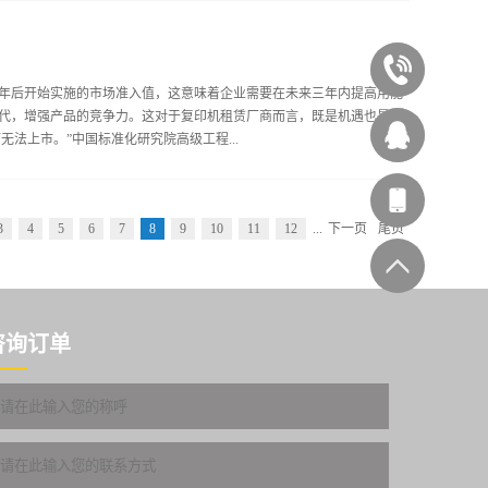
时，那么卡纸原因一定在此处，此时可用砂纸将黑带或点状斑磨掉，必
老化，如果卡纸部位经常出现在进纸部位，此时会发现纸张总是进入复
020-
正常送入“轨道”，解决方法是更换搓纸轮。2、褶绉打印机维修论坛介
3年后开始实施的市场准入值，这意味着企业需要在未来三年内提高用能
格、干湿度等有关，如纸张规格及干湿度不符合规定，当印完正面后，
代，增强产品的竞争力。这对于复印机租赁厂商而言，既是机遇也是挑
一个就是与定影部位有关，定影部位包括热辊、压力辊、分离爪以及供
87545929
西
法上市。”中国标准化研究院高级工程...
越多，遇热形成粉块结在上面，极易将热辊划出一条条的伤痕，并且还
印出的字迹后面...
林办公
等级、节能评价值、目标限定值、试验方法和检验规则的强制性国家标
3
4
5
6
7
8
9
10
11
12
...
下一页
尾页
出台。 待机能耗是关键“《复印机能效限定值及能效等级》去年就已经
客服
准已经进入了报批程序，今年6月份就可以正式出台。”陈海红向记者透
，消费者往往只重视产品的复印速度和分辨力，OA(办公电器)产品和
已经成为社会提倡节能降耗时主要声讨的对象之一，OA产品正在成为继
，标准对复印机所处的关闭状态、工作状态的能源消耗均提出限定要求。
咨询订单