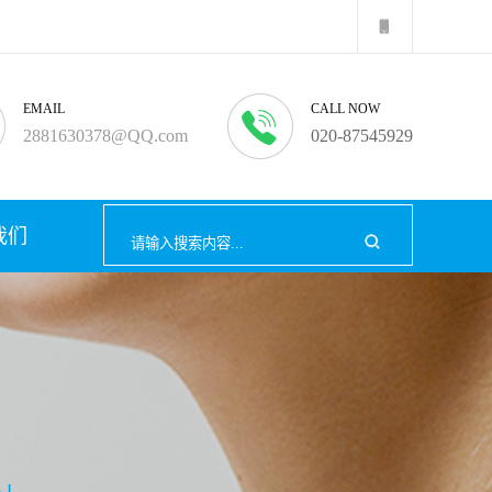
EMAIL
CALL NOW
2881630378@QQ.com
020-87545929
我们