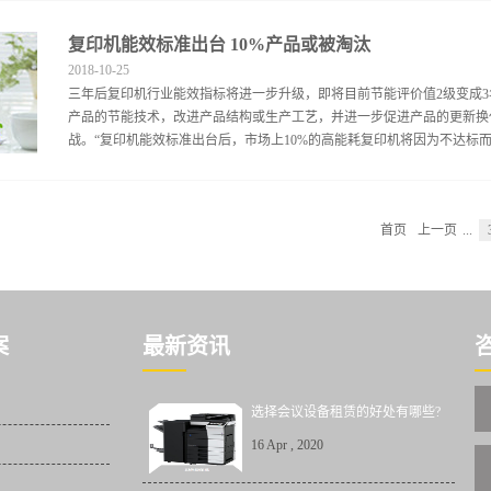
是电极座被击穿，当打开电极座时，如发现上面有闪电状黑带或点状斑块
复印机能效标准出台 10%产品或被淘汰
要时更换新电极座，这种现象是造成卡纸的主要原因之一；五、是搓纸轮
2018
-
10
-
25
印机一小部分，大部分还留在外面，其主要原因是搓纸轮老化，不能把纸张
三年后复印机行业能效指标将进一步升级，即将目前节能评价值2级变成
绍说这种现象在进行双面复印时会经常出现。一般来说，它也与纸张的规
产品的节能技术，改进产品结构或生产工艺，并进一步促进产品的更新换
纸张已经发生卷曲，再印背面时，经过定影辊的挤压必然会出现褶绉。再
战。“复印机能效标准出台后，市场上10%的高能耗复印机将因为不达标而无
油毛毡、油刮板等组成。随着复印机印数的不断增加，毛毡上的积粉越来
会降低供油量，致使热辊处的压力不均、热量不匀而出现褶绉，有时还会使
师陈海红对《中国电子报》记者说，一项确定复印机的能效限定值、能效
首页
上一页
...
准《复印机能效限定值及能效等级》已经进入报批程序，并有望在今年6月
完成标准草案制定工作，并于2007年12月通过了专家组的审订，目前标
露。陈海红表示，我国是世界上复印机的重要生产国和消费国，但长期以来
技术为办公带来了诸多便利，但同样不可否认的是，其所带来的高能耗，
空调、电冰箱等家电之后新的“电老虎”。该标准第一起草人张国钦表示
案
最新资讯
目前复印机产品耗能的来源就是待机能耗，即指电器产品连接到电...
选择会议设备租赁的好处有哪些?
16
Apr
,
2020