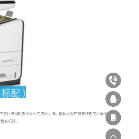
020-
87545929
西
户进行维修时发挥专业的技术手法。能保证客户需要维修的机器不会出
林办公
行检查机器。
客服