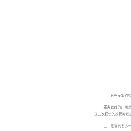
一．具有专业的
服务较好的广州
现二次损伤的前提时还
二．是否具备多