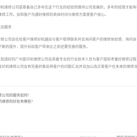
印机维修公司是靠着自己多年在这个行业的经验而维持公司发展的，多年的经营才能有
维修工作。会和客户沟通好维修的具体时间与维修方案使客户放心。
售后服务
维修公司会在给客户维修好机器后与客户取得联系并且询问客户的维修体验感，询问自
不断的提升，提升后给客户带来比之前还要完善的服务。
以知道好的广州复印机维修公司会具备专业的行业技术人员为客户提前考量好维修过程
复印机维修公司会有完善的售后将客户的问题汇总并且加以改正使客户在未来的维修
修公司的服务如何?
机维修的好处有哪些?