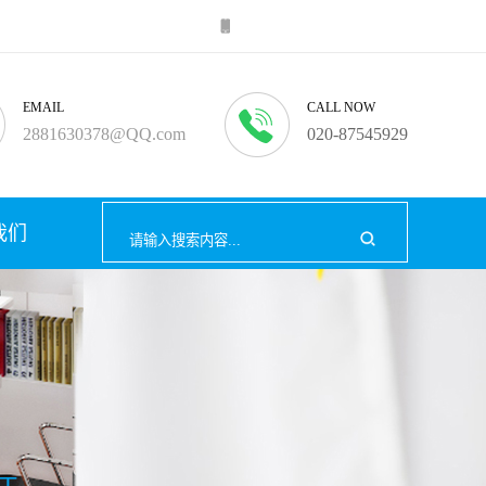
EMAIL
CALL NOW
2881630378@QQ.com
020-87545929
我们