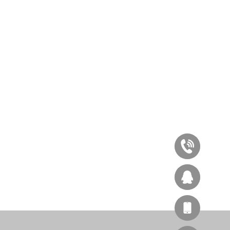
020-
87545929
西
林办公
客服