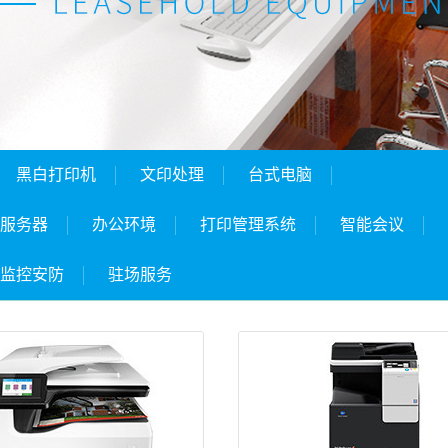
黑白打印机
文印处理
台式电脑
服务器
办公环境
打印管理系统
智能会议
监控安防
驻场服务