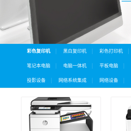
彩色复印机
黑白复印机
彩色打印机
笔记本电脑
电脑一体机
平板电脑
投影设备
网络系统集成
网络设备