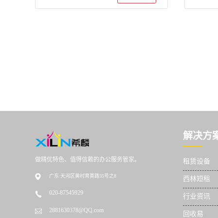
解决方
做精优特色、值得信赖的办公服务管家。
租赁设备
广东·天河区黄村育英路35号之8
西林短租
020-87545929
行业资讯
2881630378@QQ.com
回收易