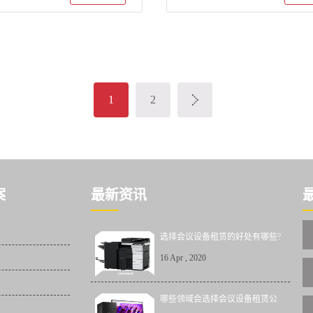
1
2
案
最新资讯
选择会议设备租赁的好处有哪些?
16
Apr
,
2020
哪些领域会选择会议设备租赁公