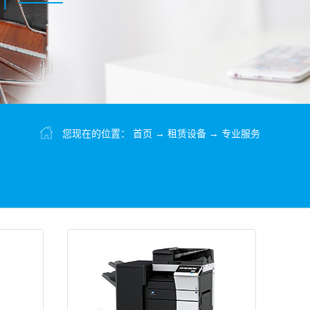
您现在的位置：
首页
→
租赁设备
→
专业服务