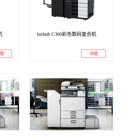
机
bizhub C360彩色数码复合机
情
详情