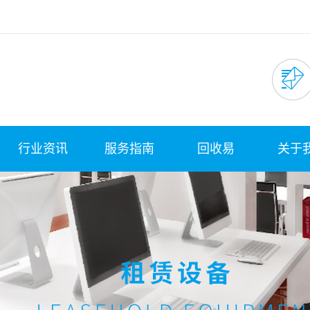
行业资讯
服务指南
回收易
关于