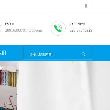
EMAIL
CALL NOW
2881630378@QQ.com
020-87545929
我们