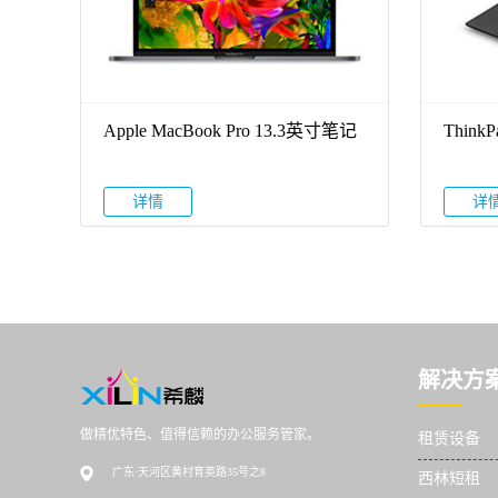
Apple MacBook Pro 13.3英寸笔记
Thin
本电脑
详情
详
解决方
做精优特色、值得信赖的办公服务管家。
租赁设备
广东·天河区黄村育英路35号之8
西林短租