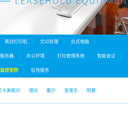
黑白打印机
文印处理
台式电脑
服务器
办公环境
打印管理系统
智能会议
监控安防
驻场服务
尼卡美能达
理光
戴尔
爱普生
明基