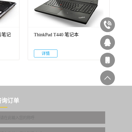
020-
商务笔记
ThinkPad T440 笔记本
87545929
西
详情
林办公
客服
咨询订单