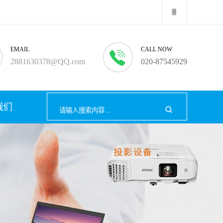
EMAIL
CALL NOW
2881630378@QQ.com
020-87545929
我们