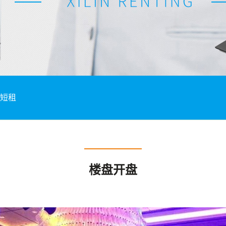
短租
楼盘开盘